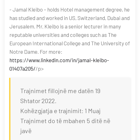
- Jamal Kleibo – holds Hotel management degree, he
has studied and worked in US, Switzerland, Dubai and
Jerusalem. Mr. Kleibo is a senior lecturer in many
reputable universities and colleges such as The
European International College and The University of
Notre Dame. For more:
https://www.linkedin.com/in/jamal-kleibo-
01407a205/
/p>
Trajnimet fillojnë me datën 19
Shtator 2022.
Kohëzgjatja e trajnimit: 1 Muaj
Trajnimet do të mbahen 5 ditë në
javë