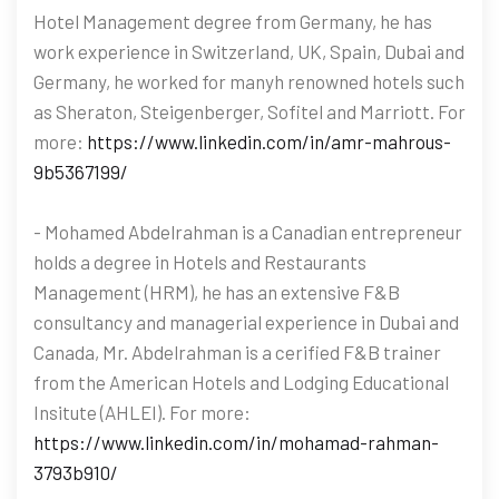
Hotel Management degree from Germany, he has
work experience in Switzerland, UK, Spain, Dubai and
Germany, he worked for manyh renowned hotels such
as Sheraton, Steigenberger, Sofitel and Marriott. For
more:
https://www.linkedin.com/in/amr-mahrous-
9b5367199/
- Mohamed Abdelrahman is a Canadian entrepreneur
holds a degree in Hotels and Restaurants
Management (HRM), he has an extensive F&B
consultancy and managerial experience in Dubai and
Canada, Mr. Abdelrahman is a cerified F&B trainer
from the American Hotels and Lodging Educational
Insitute (AHLEI). For more:
https://www.linkedin.com/in/mohamad-rahman-
3793b910/