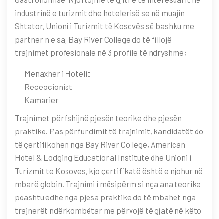
industrinë e turizmit dhe hotelerisë se në muajin
Shtator, Unioni i Turizmit të Kosovës së bashku me
partnerin e saj Bay River College do të fillojë
trajnimet profesionale në 3 profile të ndryshme;
Menaxher i Hotelit
Recepcionist
Kamarier
Trajnimet përfshijnë pjesën teorike dhe pjesën
praktike. Pas përfundimit të trajnimit, kandidatët do
të çertifikohen nga Bay River College, American
Hotel & Lodging Educational Institute dhe Unioni i
Turizmit te Kosoves, kjo çertifikatë është e njohur në
mbarë globin. Trajnimi i mësipërm si nga ana teorike
poashtu edhe nga pjesa praktike do të mbahet nga
trajnerët ndërkombëtar me përvojë të gjatë në këto