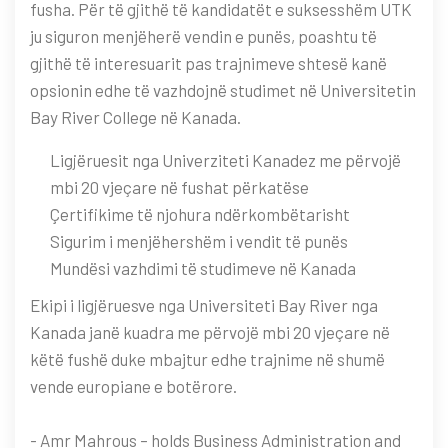
fusha. Për të gjithë të kandidatët e suksesshëm UTK
ju siguron menjëherë vendin e punës, poashtu të
gjithë të interesuarit pas trajnimeve shtesë kanë
opsionin edhe të vazhdojnë studimet në Universitetin
Bay River College në Kanada.
Ligjëruesit nga Univerziteti Kanadez me përvojë
mbi 20 vjeçare në fushat përkatëse
Çertifikime të njohura ndërkombëtarisht
Sigurim i menjëhershëm i vendit të punës
Mundësi vazhdimi të studimeve në Kanada
Ekipi i ligjëruesve nga Universiteti Bay River nga
Kanada janë kuadra me përvojë mbi 20 vjeçare në
këtë fushë duke mbajtur edhe trajnime në shumë
vende europiane e botërore.
- Amr Mahrous – holds Business Administration and